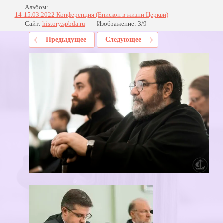
Альбом:
14-15.03.2022 Конференция (Епископ в жизни Церкви)
Сайт:
history.spbda.ru
Изображение: 3/9
Предыдущее
Следующее